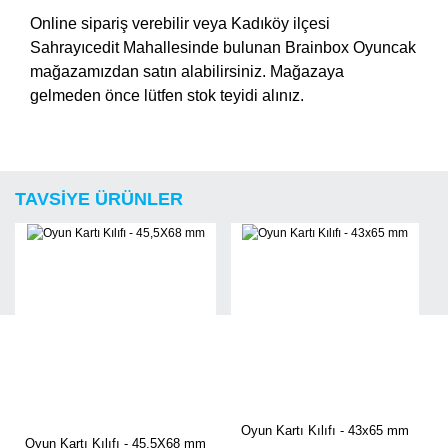
Online sipariş verebilir veya Kadıköy ilçesi
Sahrayıcedit Mahallesinde bulunan Brainbox Oyuncak
mağazamızdan satın alabilirsiniz. Mağazaya
gelmeden önce lütfen stok teyidi alınız.
Bu ürüne ilk yorumu siz yapın!
Ürün hakkında henüz soru sorulmamış.
TAVSİYE ÜRÜNLER
Yorum Yaz
Soru Sor
Oyun Kartı Kılıfı - 43x65 mm
Oyun Kartı Kılıfı - 45,5X68 mm