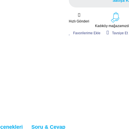
Satışa K
Hızlı Gönderi
Kadıköy mağazamızda
Tavsiye Et
eçenekleri
Soru & Cevap