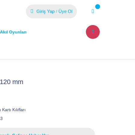
Giriş Yap
Üye Ol
/
Akıl Oyunları
0x120 mm
Kartı Kılıfları
93