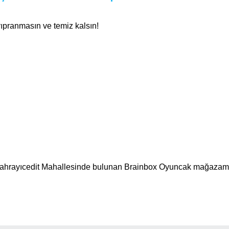
yıpranmasın ve temiz kalsın!
i Sahrayıcedit Mahallesinde bulunan Brainbox Oyuncak mağazamı
Bu ürüne ilk yorumu siz yapın!
Ürün hakkında henüz soru sorulmamış.