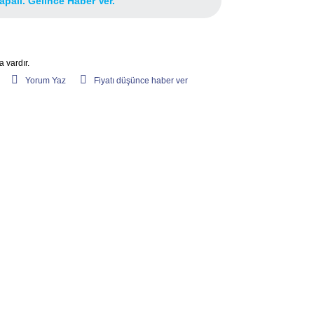
apalı. Gelince Haber Ver.
 vardır.
Yorum Yaz
Fiyatı düşünce haber ver