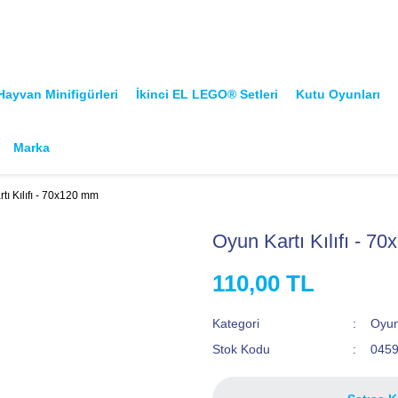
ayvan Minifigürleri
İkinci EL LEGO® Setleri
Kutu Oyunları
Marka
tı Kılıfı - 70x120 mm
Oyun Kartı Kılıfı - 7
110,00 TL
Kategori
Oyun 
Stok Kodu
045