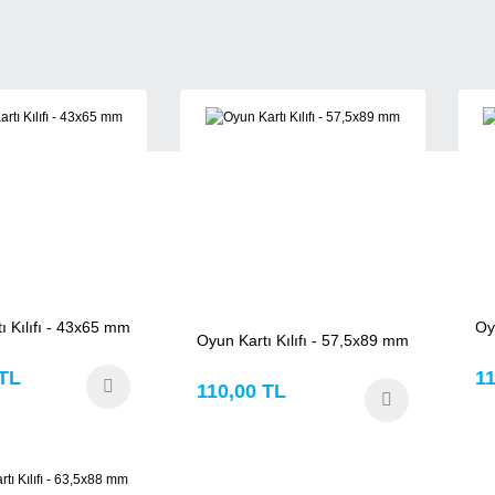
Yorum Yaz
Soru Sor
ı Kılıfı - 43x65 mm
Oy
Oyun Kartı Kılıfı - 57,5x89 mm
 TL
11
110,00 TL