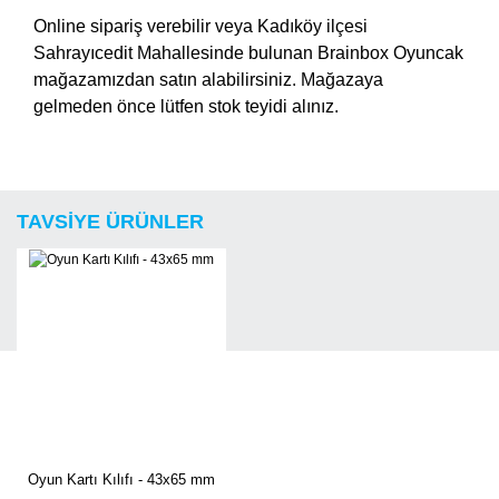
Online sipariş verebilir veya Kadıköy ilçesi
Sahrayıcedit Mahallesinde bulunan Brainbox Oyuncak
mağazamızdan satın alabilirsiniz. Mağazaya
gelmeden önce lütfen stok teyidi alınız.
Bu ürüne ilk yorumu siz yapın!
Ürün hakkında henüz soru sorulmamış.
TAVSİYE ÜRÜNLER
Yorum Yaz
Soru Sor
Oyun Kartı Kılıfı - 43x65 mm