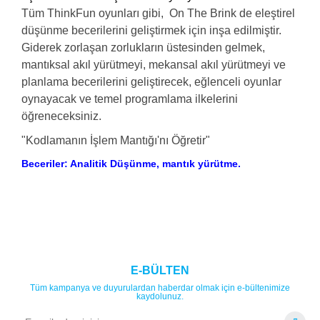
Tüm ThinkFun oyunları gibi, On The Brink de eleştirel
düşünme becerilerini geliştirmek için inşa edilmiştir.
Giderek zorlaşan zorlukların üstesinden gelmek,
mantıksal akıl yürütmeyi, mekansal akıl yürütmeyi ve
planlama becerilerini geliştirecek, eğlenceli oyunlar
oynayacak ve temel programlama ilkelerini
öğreneceksiniz.
"Kodlamanın İşlem Mantığı'nı Öğretir"
Beceriler: Analitik Düşünme, mantık yürütme.
Bu ürüne ilk yorumu siz yapın!
Ürün hakkında henüz soru sorulmamış.
E-BÜLTEN
Tüm kampanya ve duyurulardan haberdar olmak için e-bültenimize
Yorum Yaz
Soru Sor
kaydolunuz.