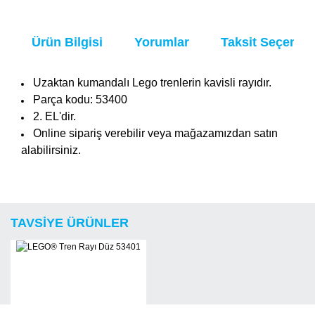
Ürün Bilgisi
Yorumlar
Taksit Seçenekl
Uzaktan kumandalı Lego trenlerin kavisli rayıdır.
Parça kodu: 53400
2. EL'dir.
Online sipariş verebilir veya mağazamızdan satın
alabilirsiniz.
Bu ürüne ilk yorumu siz yapın!
Ürün hakkında henüz soru sorulmamış.
TAVSİYE ÜRÜNLER
Yorum Yaz
Soru Sor