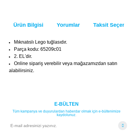
Ürün Bilgisi
Yorumlar
Taksit Seçenekl
Mıknatıslı Lego tuğlasıdır.
Parça kodu: 65209c01
2. EL'dir.
Online sipariş verebilir veya mağazamızdan satın
alabilirsiniz.
Bu ürüne ilk yorumu siz yapın!
Ürün hakkında henüz soru sorulmamış.
E-BÜLTEN
Tüm kampanya ve duyurulardan haberdar olmak için e-bültenimize
Yorum Yaz
Soru Sor
kaydolunuz.