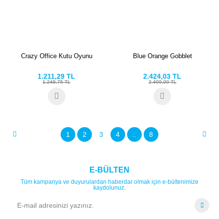
Crazy Office Kutu Oyunu
Blue Orange Gobblet
1.211,29 TL
2.424,03 TL
1.248,75 TL
2.499,00 TL
1
2
3
4
..
8
E-BÜLTEN
Tüm kampanya ve duyurulardan haberdar olmak için e-bültenimize
kaydolunuz.