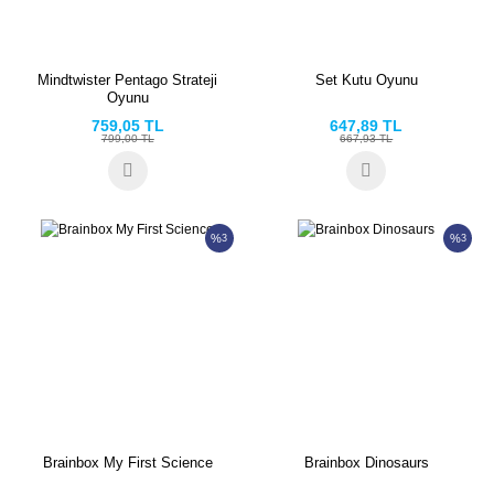
Mindtwister Pentago Strateji
Set Kutu Oyunu
Oyunu
759,05 TL
647,89 TL
799,00 TL
667,93 TL
%
%
3
3
Brainbox My First Science
Brainbox Dinosaurs