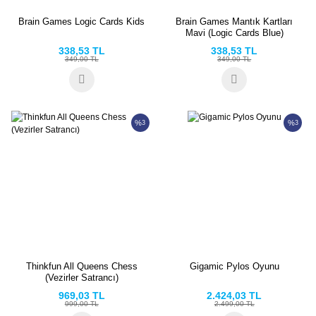
Brain Games Logic Cards Kids
Brain Games Mantık Kartları
Mavi (Logic Cards Blue)
338,53 TL
338,53 TL
349,00 TL
349,00 TL
%
%
3
3
Thinkfun All Queens Chess
Gigamic Pylos Oyunu
(Vezirler Satrancı)
969,03 TL
2.424,03 TL
999,00 TL
2.499,00 TL