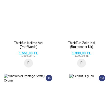
Thinkfun Kelime Avı
ThinkFun Zeka Kiti
(PathWords)
(Brainteaser Kit)
1.551,03 TL
1.939,03 TL
1.599,00 TL
1.999,00 TL
%
%
5
3