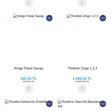
%
%
3
3
Amigo Pasta Savaşı
Thinkfun Zingo 1,2,3
435,53 TL
1.599,53 TL
449,00 TL
1.649,00 TL
%
%
3
3