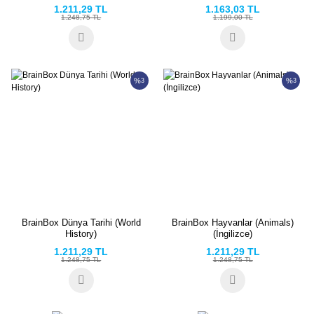
1.211,29 TL
1.163,03 TL
1.248,75 TL
1.199,00 TL
%
%
3
3
BrainBox Dünya Tarihi (World
BrainBox Hayvanlar (Animals)
History)
(İngilizce)
1.211,29 TL
1.211,29 TL
1.248,75 TL
1.248,75 TL