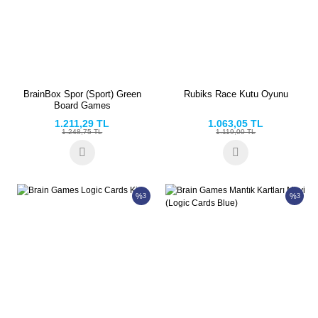
BrainBox Spor (Sport) Green
Rubiks Race Kutu Oyunu
Board Games
1.211,29 TL
1.063,05 TL
1.248,75 TL
1.119,00 TL
%
%
3
3