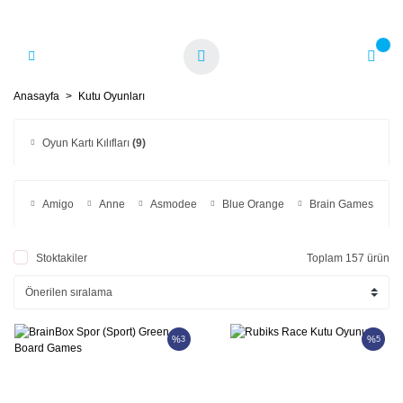
Anasayfa
Kutu Oyunları
Oyun Kartı Kılıfları
(9)
Amigo
Anne
Asmodee
Blue Orange
Brain Games
Stoktakiler
Toplam 157 ürün
%
%
3
5