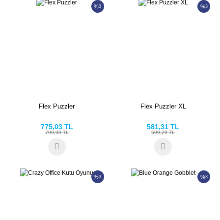
%
%
3
3
Flex Puzzler
Flex Puzzler XL
775,03 TL
581,31 TL
799,00 TL
599,29 TL
%
%
3
3