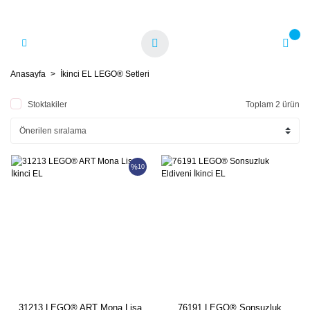
Anasayfa
İkinci EL LEGO® Setleri
Stoktakiler
Toplam 2 ürün
%
10
31213 LEGO® ART Mona Lisa
76191 LEGO® Sonsuzluk